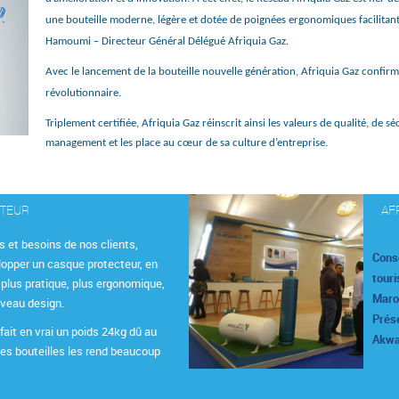
une bouteille moderne, légère et dotée de poignées ergonomiques facilitan
Hamoumi – Directeur Général Délégué Afriquia Gaz.
Avec le lancement de la bouteille nouvelle génération, Afriquia Gaz confir
révolutionnaire.
Triplement certifiée, Afriquia Gaz réinscrit ainsi les valeurs de qualité, de
management et les place au cœur de sa culture d’entreprise.
CTEUR
AF
s et besoins de nos clients,
Cons
lopper un casque protecteur, en
touri
 plus pratique, plus ergonomique,
Maroc
uveau design.
Prése
fait en vrai un poids 24kg dû au
Akwa
les bouteilles les rend beaucoup