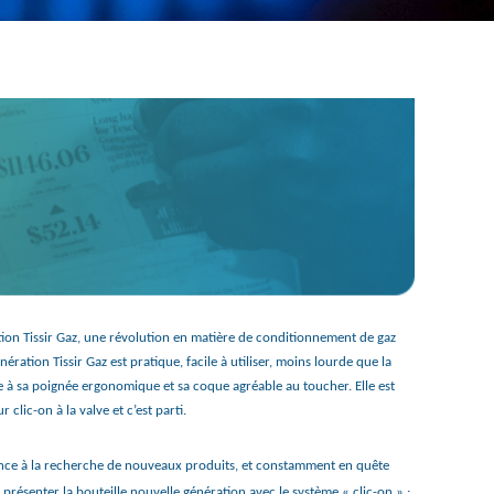
tion Tissir Gaz, une révolution en matière de conditionnement de gaz
énération Tissir Gaz est pratique, facile à utiliser, moins lourde que la
ce à sa poignée ergonomique et sa coque agréable au toucher. Elle est
clic-on à la valve et c’est parti.
ence à la recherche de nouveaux produits, et constamment en quête
e présenter la bouteille nouvelle génération avec le système « clic-on » ;