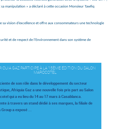
t sa manipulation » a déclaré à cette occasion Monsieur Tawfiq
me sa vision d’excellence et offre aux consommateurs une technologie
 sécurité et de respect de l’Environnement dans son système de
RIQUIA GAZ PARTICIPE À LA 15ÈME ÉDITION DU SALON
MAROCOTEL
ciente de son rôle dans le développement du secteur
stique, Afriquia Gaz a une nouvelle fois pris part au Salon
otel qui a eu lieu du 14 au 17 mars à Casablanca.
nte à travers un stand dédié à ses marques, la filiale de
 Group a exposé ...