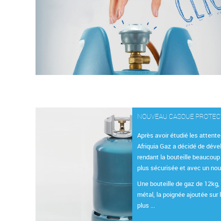
NOUVEAU CASQUE PROTE
Après avoir étudié les attente
Afriquia Gaz a décidé de déve
rendant la bouteille beaucoup
plus sécurisée et avec un no
Une bouteille de gaz de 12kg, 
métal, la poignée ajoutée sur 
plus ...