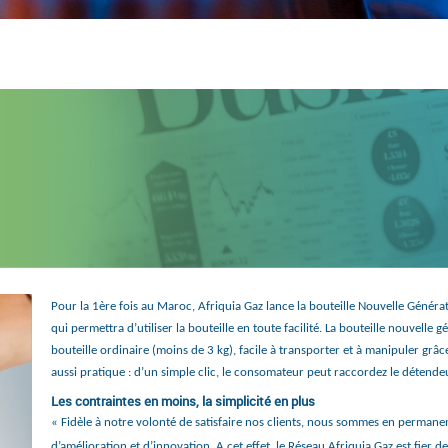
Pour la 1ère fois au Maroc, Afriquia Gaz lance la bouteille Nouvelle Généra
qui permettra d’utiliser la bouteille en toute facilité. La bouteille nouvelle g
bouteille ordinaire (moins de 3 kg), facile à transporter et à manipuler grâ
aussi pratique : d’un simple clic, le consomateur peut raccordez le détendeur 
Les contraintes en moins, la simplicité en plus
« Fidèle à notre volonté de satisfaire nos clients, nous sommes en perman
d’amélioration et d’innovation. A cet effet, le Réseau Afriquia Gaz est fier d