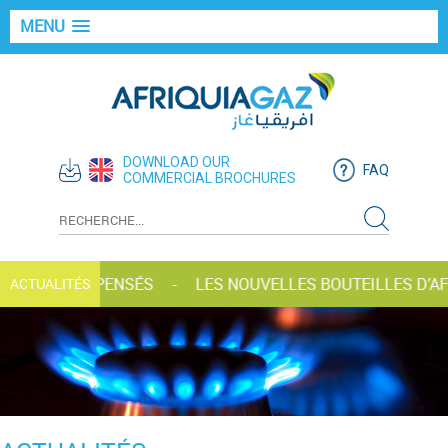
MENU
DOWNLOAD OUR
FAQ
COMMERCIAL BROCHURES
GAZ RÉCOMPENSÉS
LES NOUVELLES BOUTEILLES D’AFR
ACTUALITÉS