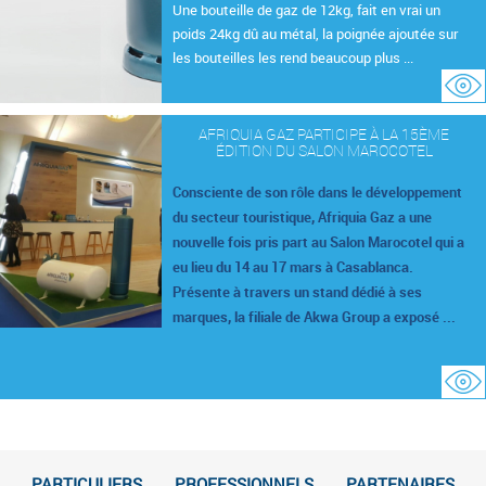
Une bouteille de gaz de 12kg, fait en vrai un
poids 24kg dû au métal, la poignée ajoutée sur
les bouteilles les rend beaucoup plus ...
AFRIQUIA GAZ PARTICIPE À LA 15ÈME
ÉDITION DU SALON MAROCOTEL
Consciente de son rôle dans le développement
du secteur touristique, Afriquia Gaz a une
nouvelle fois pris part au Salon Marocotel qui a
eu lieu du 14 au 17 mars à Casablanca.
Présente à travers un stand dédié à ses
marques, la filiale de Akwa Group a exposé ...
PARTICULIERS
PROFESSIONNELS
PARTENAIRES