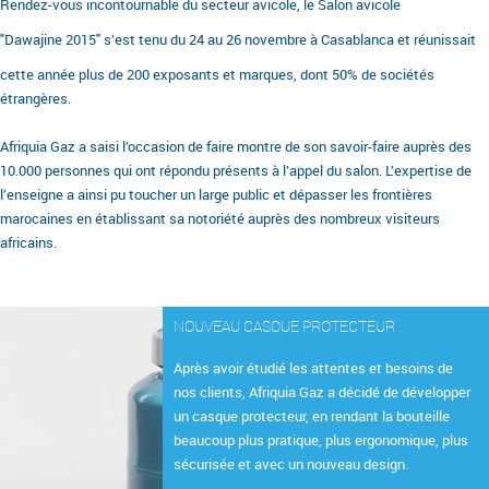
Rendez-vous incontournable du secteur avicole, le Salon avicole
"Dawajine 2015" s’est tenu du 24 au 26 novembre à Casablanca et réunissait
cette année plus de 200 exposants et marques, dont 50% de sociétés
étrangères.
Afriquia Gaz a saisi l’occasion de faire montre de son savoir-faire auprès des
10.000 personnes qui ont répondu présents à l’appel du salon. L’expertise de
l’enseigne a ainsi pu toucher un large public et dépasser les frontières
marocaines en établissant sa notoriété auprès des nombreux visiteurs
africains.
NOUVEAU CASQUE PROTECTEUR
Après avoir étudié les attentes et besoins de
nos clients, Afriquia Gaz a décidé de développer
un casque protecteur, en rendant la bouteille
beaucoup plus pratique, plus ergonomique, plus
sécurisée et avec un nouveau design.