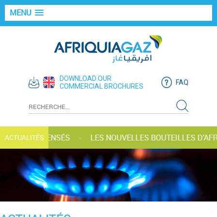
MENU
DOWNLOAD OUR
FAQ
COMMERCIAL BROCHURES
AZ RÉCOMPENSÉS
LES NOUVELLES BOUTEILLES D’AFRI
ACTUALITÉS