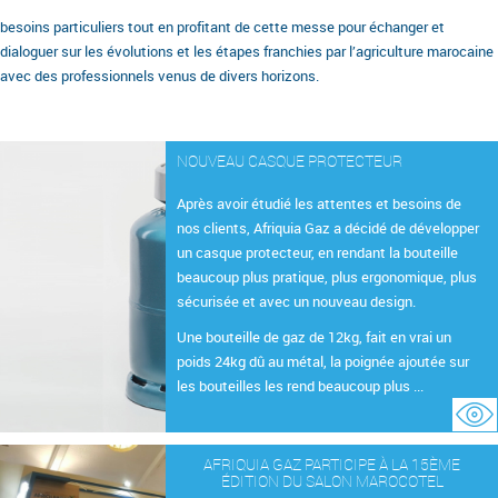
besoins particuliers tout en profitant de cette messe pour échanger et
dialoguer sur les évolutions et les étapes franchies par l’agriculture marocaine
avec des professionnels venus de divers horizons.
NOUVEAU CASQUE PROTECTEUR
Après avoir étudié les attentes et besoins de
nos clients, Afriquia Gaz a décidé de développer
un casque protecteur, en rendant la bouteille
beaucoup plus pratique, plus ergonomique, plus
sécurisée et avec un nouveau design.
Une bouteille de gaz de 12kg, fait en vrai un
poids 24kg dû au métal, la poignée ajoutée sur
les bouteilles les rend beaucoup plus ...
AFRIQUIA GAZ PARTICIPE À LA 15ÈME
ÉDITION DU SALON MAROCOTEL