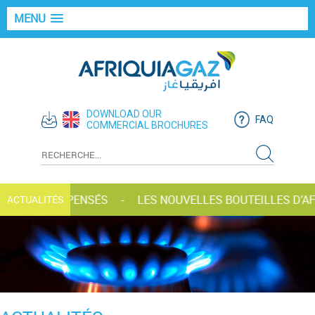
MENU
DOWNLOAD OUR
FAQ
COMMERCIAL BROCHURES
-GAZ RÉCOMPENSÉS
LES NOUVELLES BOUTEILLES D’AFR
ACTUALITÉS