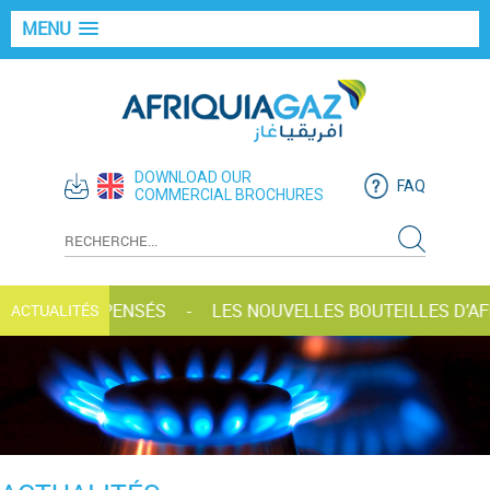
MENU
DOWNLOAD OUR
FAQ
COMMERCIAL BROCHURES
GAZ RÉCOMPENSÉS
LES NOUVELLES BOUTEILLES D’AFRI
ACTUALITÉS