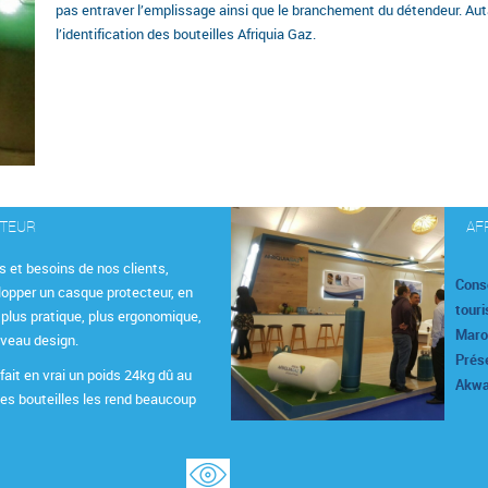
pas entraver l’emplissage ainsi que le branchement du détendeur. Autant
l’identification des bouteilles Afriquia Gaz.
CTEUR
AF
s et besoins de nos clients,
Cons
lopper un casque protecteur, en
touri
 plus pratique, plus ergonomique,
Maroc
uveau design.
Prése
fait en vrai un poids 24kg dû au
Akwa
les bouteilles les rend beaucoup