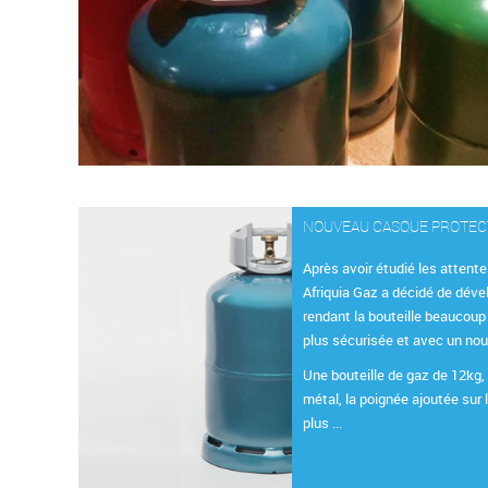
NOUVEAU CASQUE PROTE
Après avoir étudié les attente
Afriquia Gaz a décidé de déve
rendant la bouteille beaucoup
plus sécurisée et avec un no
Une bouteille de gaz de 12kg, 
métal, la poignée ajoutée sur 
plus ...