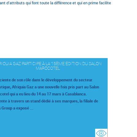
 d’attributs qui font toute la différence et qui en prime facilite
RIQUIA GAZ PARTICIPE À LA 15ÈME ÉDITION DU SALON
MAROCOTEL
ciente de son rôle dans le développement du secteur
stique, Afriquia Gaz a une nouvelle fois pris part au Salon
otel qui a eu lieu du 14 au 17 mars à Casablanca.
nte à travers un stand dédié à ses marques, la filiale de
 Group a exposé ...