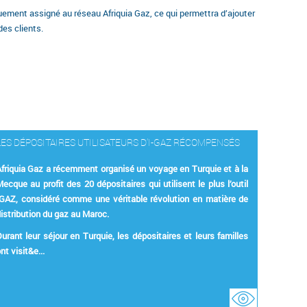
ment assigné au réseau Afriquia Gaz, ce qui permettra d’ajouter
es clients.
LES DÉPOSITAIRES UTILISATEURS D’I-GAZ RÉCOMPENSÉS
friquia Gaz a récemment organisé un voyage en Turquie et à la
ecque au profit des 20 dépositaires qui utilisent le plus l’outil
IGAZ, considéré comme une véritable révolution en matière de
istribution du gaz au Maroc.
urant leur séjour en Turquie, les dépositaires et leurs familles
nt visit&e...