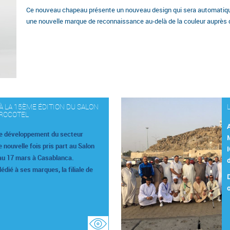
Ce nouveau chapeau présente un nouveau design qui sera automatique
une nouvelle marque de reconnaissance au-delà de la couleur auprès d
 À LA 15ÈME ÉDITION DU SALON
ROCOTEL
A
le développement du secteur
M
e nouvelle fois pris part au Salon
 au 17 mars à Casablanca.
d
dié à ses marques, la filiale de
D
o