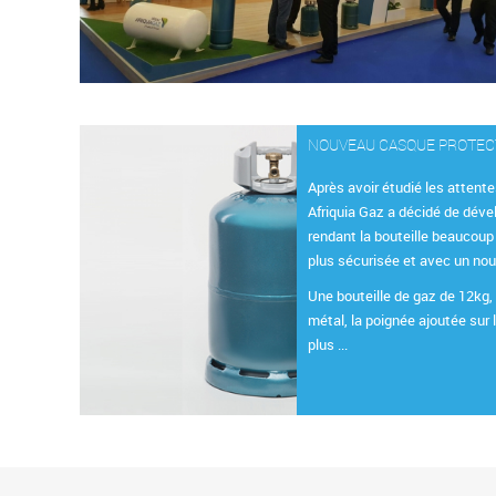
NOUVEAU CASQUE PROTE
Après avoir étudié les attente
Afriquia Gaz a décidé de déve
rendant la bouteille beaucoup
plus sécurisée et avec un no
Une bouteille de gaz de 12kg, 
métal, la poignée ajoutée sur 
plus ...