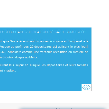
LES DÉPOSITAIRES UTILISATEURS D’I-GAZ RÉCOMPENSÉS
friquia Gaz a récemment organisé un voyage en Turquie et à la
ecque au profit des 20 dépositaires qui utilisent le plus l’outil
IGAZ, considéré comme une véritable révolution en matière de
istribution du gaz au Maroc.
urant leur séjour en Turquie, les dépositaires et leurs familles
nt visit&e...