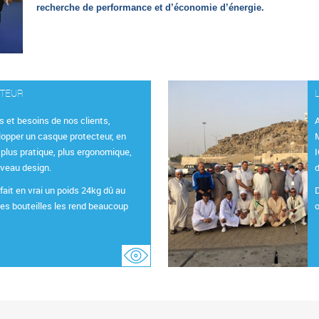
recherche de performance et d’économie d’énergie.
CTEUR
s et besoins de nos clients,
A
lopper un casque protecteur, en
M
 plus pratique, plus ergonomique,
uveau design.
d
fait en vrai un poids 24kg dû au
D
les bouteilles les rend beaucoup
o