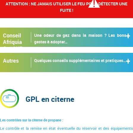
ATTENTION : NE JAMAIS UTILISER LE FEU POUR DÉTECTER UNE
FUITE !
Conseil
Une odeur de gaz dans la maison ? Les bons
Afriquia
gestes à adopter…
Gaz N°7
Autres
Quelques conseils supplémentaires et pratiques…
GPL en citerne
Les contrôles sur la citerne de propane :
Le contrôle et la remise en état éventuelle du réservoir et des équipements